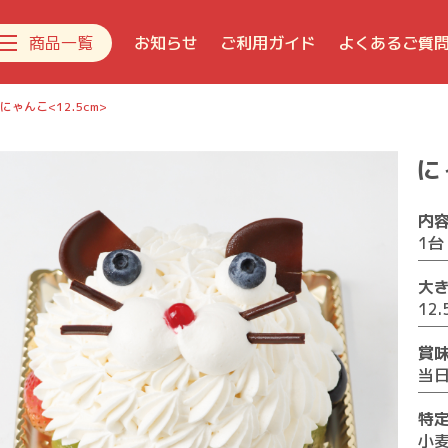
商品一覧
お知らせ
ご利用ガイド
よくあるご質
にゃんこ<12.5cm>
新着商品
に
デコレーションケーキ
生菓子
内
焼き菓子
1台
チョコレート
大
おすすめギフト
12.
ジェラート
賞
当
特
小