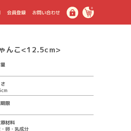
0
問
会員登録
お問い合わせ
ゃんこ<12.5cm>
容量
きさ
5cm
味期限
日
定原材料
麦・卵・乳成分