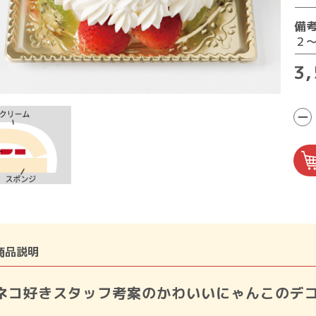
備
２
3
−
商品説明
ネコ好きスタッフ考案のかわいいにゃんこのデ