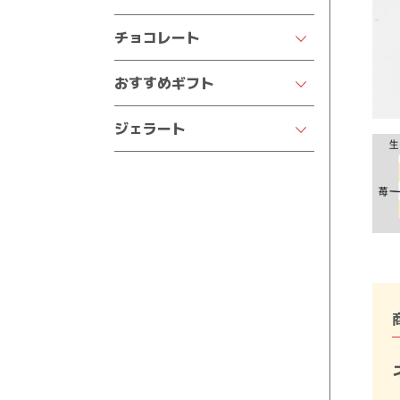
王様のおなか
四葉のマドレーヌ
いちごデコレーション
チョコレート
半熟ケーキ
焼きドーナツ
チョコデコレーション
クオレの生チョコ
おすすめギフト
プチフィナンシェ
苺の王様
ポリフェロッシェ
結婚祝い
バウムクーヘン
季節のフルーツデコレーション
ジェラート
カフェトリノ
出産祝い
パウンドケーキ
サンクスデコレーション
ジェラート
イヴレア
七五三祝い
クッキー
ガトーショコラ
純生トリュフ
入園・入学祝い
るなぼうろ
チョコラータ
サヴォワ
結婚内祝い・お返し
どうぶつシリーズ
出産内祝い・お返し
バスクチーズケーキ
香典返し
オールドショコラ