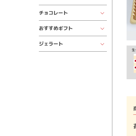
王様のおなか
四葉のマドレーヌ
いちごデコレーション
チョコレート
半熟ケーキ
焼きドーナツ
チョコデコレーション
クオレの生チョコ
おすすめギフト
プチフィナンシェ
苺の王様
ポリフェロッシェ
結婚祝い
バウムクーヘン
季節のフルーツデコレーション
ジェラート
カフェトリノ
出産祝い
パウンドケーキ
サンクスデコレーション
ジェラート
イヴレア
七五三祝い
クッキー
ガトーショコラ
純生トリュフ
入園・入学祝い
るなぼうろ
チョコラータ
サヴォワ
結婚内祝い・お返し
どうぶつシリーズ
出産内祝い・お返し
バスクチーズケーキ
香典返し
オールドショコラ