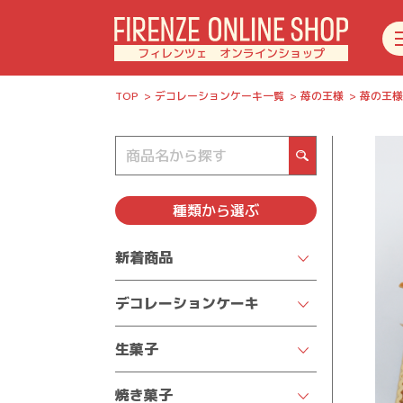
フィレンツェ オンラインショップ
TOP
デコレーションケーキ一覧
苺の王様
苺の王様<
種類
から選ぶ
新着商品
デコレーションケーキ
クリスマスケーキ2025
生菓子
★人気商品を見る★
チーズケーキ
焼き菓子
季節限定デコレーション