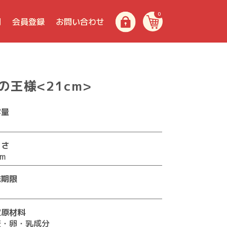
0
問
会員登録
お問い合わせ
の王様<21cm>
容量
きさ
cm
味期限
日
定原材料
麦・卵・乳成分