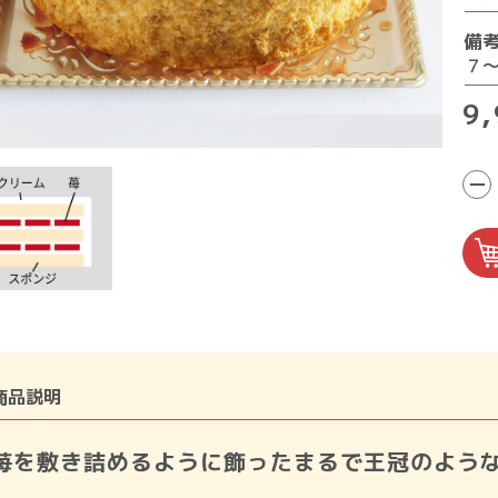
備
７
9
−
商品説明
苺を敷き詰めるように飾ったまるで王冠のよう