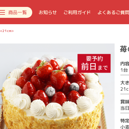
商品一覧
お知らせ
ご利用ガイド
よくあるご質
21cm>
新着商品
苺
デコレーションケーキ
生菓子
内
焼き菓子
1台
チョコレート
大
おすすめギフト
21
ジェラート
賞
当
特
小