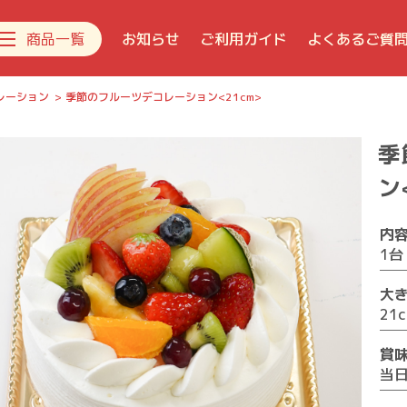
商品一覧
お知らせ
ご利用ガイド
よくあるご質
レーション
季節のフルーツデコレーション<21cm>
新着商品
季
デコレーションケーキ
生菓子
ン
焼き菓子
内
チョコレート
1台
おすすめギフト
大
ジェラート
21
賞
当