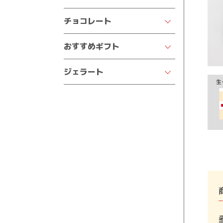
王様のおなか
四葉のマドレーヌ
いちごデコレーション
チョコレート
半熟ケーキ
焼きドーナツ
チョコデコレーション
クオレの生チョコ
おすすめギフト
プチフィナンシェ
苺の王様
ポリフェロッシェ
結婚祝い
バウムクーヘン
季節のフルーツデコレーション
ジェラート
カフェトリノ
出産祝い
パウンドケーキ
サンクスデコレーション
ジェラート
イヴレア
七五三祝い
クッキー
ガトーショコラ
純生トリュフ
入園・入学祝い
るなぼうろ
チョコラータ
サヴォワ
結婚内祝い・お返し
どうぶつシリーズ
出産内祝い・お返し
バスクチーズケーキ
香典返し
オールドショコラ