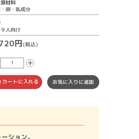
定原材料
麦・卵・乳成分
考
～９人向け
,720円
(税込)
＋
カートに入れる
お気に入りに追加
レーション。