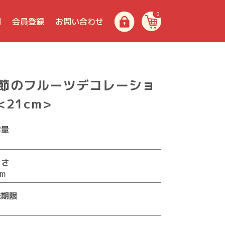
0
問
会員登録
お問い合わせ
節のフルーツデコレーショ
<21cm>
容量
きさ
cm
味期限
日