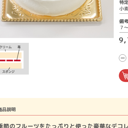
特
小
備
７
9
−
商品説明
季節のフルーツをたっぷりと使った豪華なデコ