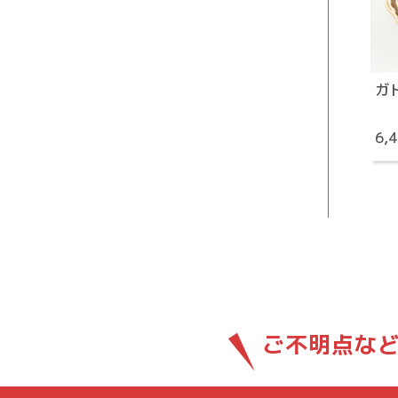
ガ
6,
ご不明点な